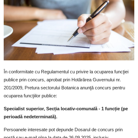
Activitatea
ACHIZIŢII PUBLICE
Căutați pe Internet
Transparenţa
PDCP
În conformitate cu Regulamentul cu privire la ocuparea funcţiei
Galerie
publice prin concurs, aprobat prin Hotărârea Guvernului nr.
201/2009, Pretura sectorului Botanica anunţă concurs pentru
Funcţii vacante
ocuparea funcţiilor publice:
Specialist superior, Secția
locativ-comunală -
1 funcție (pe
perioadă nedeterminată).
Persoanele interesate pot depunde Dosarul de concurs prin
poștă sau e-mail pîna la data de 26.09.2025, inclusiv.