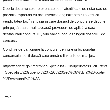
Copiile documentelor prezentate pot fi atentificate de notar sau se
prezintă împreună cu documentele originale pentru a verifica
veridicitatea lor. În situația în care dosarul de concurs se depune
prin poștă sau e-mail, această prevedere se aplică la data
desfășurării concursului, sub sancțiunea respingerii dosarului de
concurs.
Condițiile de participare la concurs, cerințele și bibliografia
concursului pot fi descărcate urmând link-urile de mai jos:
https://cariere.gov.md/ro/job/Specialist%20superior/29912#:~:text
=Specialist%20superior%20%2C%20Sec%C8%9Bia%20locativ
%2Dcomunal%C4%83
Tags: