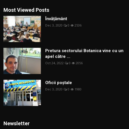
Most Viewed Posts
Învățământ
Dec 3, 2020
0
2536
Pretura sectorului Botanica vine cu un
apel către ...
Oct 24, 2022
0
2056
Oficii poștale
Dec 3, 2020
0
1980
Newsletter