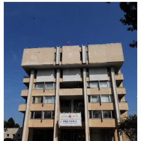
Calendarul întrunirilor publice
ACHIZIŢII PUBLICE
Transparenţa
Căutați pe Internet
PDCP
Galerie
Funcţii vacante