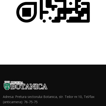
Adresa: Pretura sectorului Botanica, str. Teilor nr.10, Tel/fax
(anticamera): 76-75-75