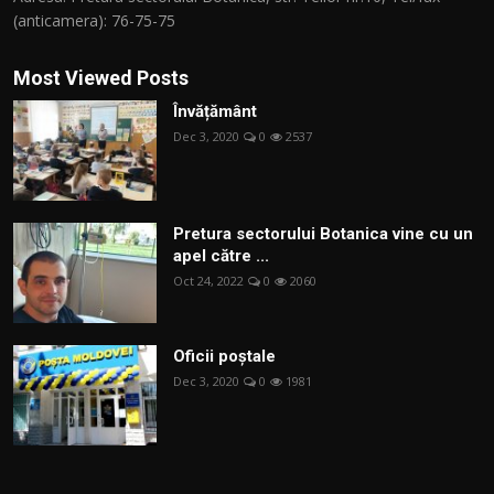
(anticamera): 76-75-75
Most Viewed Posts
Învățământ
Dec 3, 2020
0
2537
Pretura sectorului Botanica vine cu un
apel către ...
Oct 24, 2022
0
2060
Oficii poștale
Dec 3, 2020
0
1981