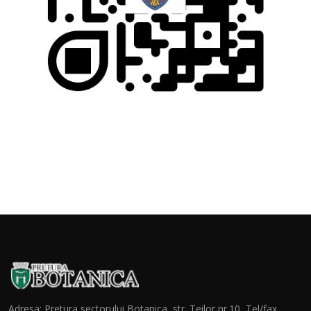
Adresa: Pretura sectorului Botanica, str. Teilor nr.10, Tel/fax