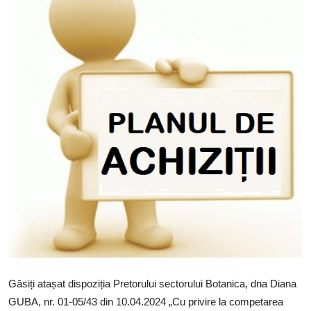
Activitatea
ACHIZIŢII PUBLICE
Transparenţa
Căutați pe Internet
PDCP
Galerie
Funcţii vacante
Găsiți atașat dispoziția Pretorului sectorului Botanica, dna Diana
GUBA, nr. 01-05/43 din 10.04.2024 „Cu privire la competarea