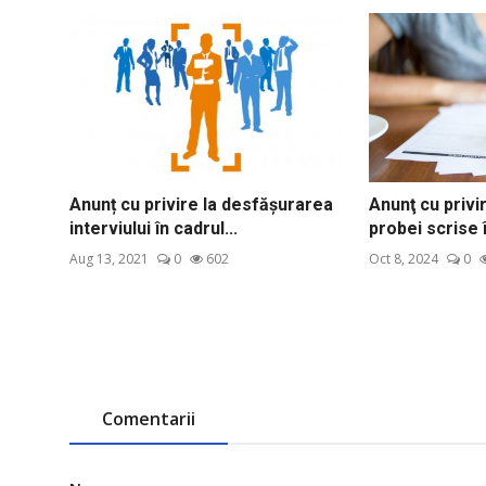
Anunț cu privire la desfășurarea
Anunţ cu privi
interviului în cadrul...
probei scrise î
Aug 13, 2021
0
602
Oct 8, 2024
0
Comentarii