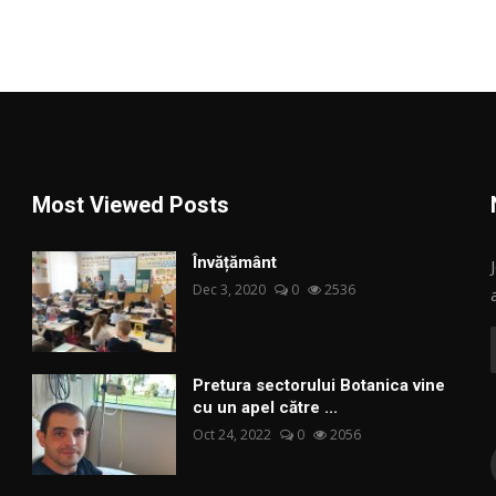
Most Viewed Posts
Învățământ
Dec 3, 2020
0
2536
Pretura sectorului Botanica vine
cu un apel către ...
Oct 24, 2022
0
2056