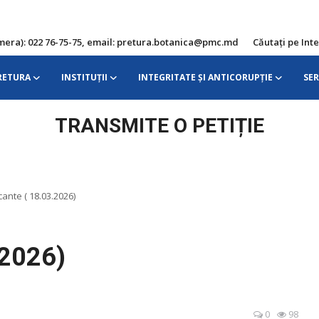
icamera): 022 76-75-75, email: pretura.botanica@pmc.md
Căutați pe Int
RETURA
INSTITUŢII
INTEGRITATE ȘI ANTICORUPȚIE
SER
TRANSMITE O PETIȚIE
cante ( 18.03.2026)
.2026)
0
98