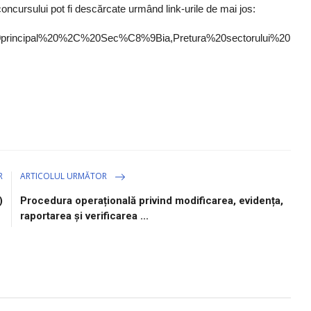
a concursului pot fi descărcate urmând link-urile de mai jos:
ist%20principal%20%2C%20Sec%C8%9Bia,Pretura%20sectorului%20
R
ARTICOLUL URMĂTOR
)
Procedura operațională privind modificarea, evidența,
raportarea și verificarea ...