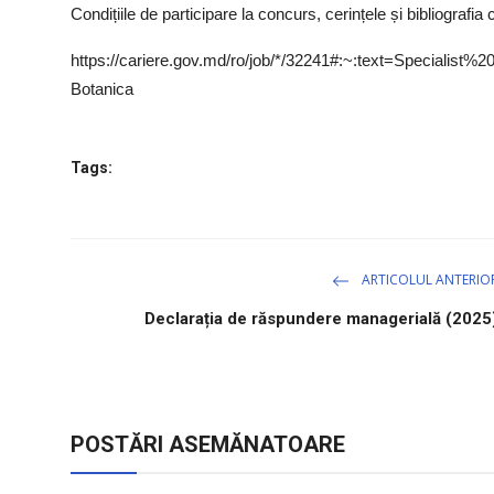
Condițiile de participare la concurs, cerințele și bibliografi
https://cariere.gov.md/ro/job/*/32241#:~:text=Special
Botanica
Tags:
ARTICOLUL ANTERIO
Declarația de răspundere managerială (2025
POSTĂRI ASEMĂNATOARE