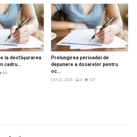
re la desfăşurarea
Prelungirea perioadei de
n cadru...
depunere a dosarelor pentru
oc...
89
Oct 22, 2025
0
107