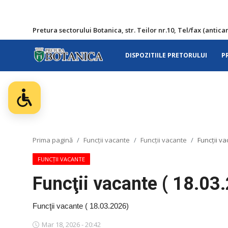
Sari la conținut
Pretura sectorului Botanica, str. Teilor nr.10, Tel/fax (ant
DISPOZITIILE PRETORULUI
P
Pretura sectorului Botanica, str. Teilor
nr.10, Tel/fax (anticamera): 022 76-75-
75, email: pretura.botanica@pmc.md
DISPOZITIILE PRETORULUI
Pretura
Prima pagină
Funcţii vacante
Funcţii vacante
Funcţii va
INSTITUŢII
FUNCŢII VACANTE
Funcţii vacante ( 18.03
INTEGRITATE ȘI ANTICORUPȚIE
Servicii prestate
Funcţii vacante ( 18.03.2026)
Activitatea
Mar 18, 2026 - 20:42