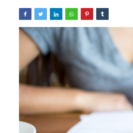
Calendarul întrunirilor publice
ACHIZIŢII PUBLICE
Căutați pe Internet
Transparenţa
PDCP
Galerie
Funcţii vacante