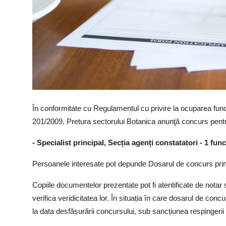
În conformitate cu Regulamentul cu privire la ocuparea func
201/2009, Pretura sectorului Botanica anunţă concurs pentru
- Specialist principal, Secția
agenți constatatori - 1 fun
Persoanele interesate pot depunde Dosarul de concurs prin 
Copiile documentelor prezentate pot fi atentificate de nota
verifica veridicitatea lor. În situația în care dosarul de c
la data desfășurării concursului, sub sancțiunea respingerii